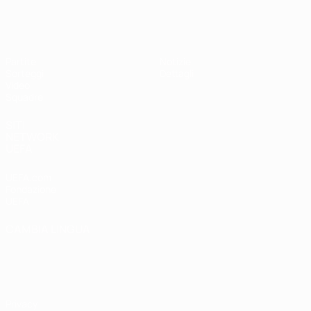
UEFA Under 19 Femminile
Partite
Notizie
Sorteggi
Dettagli
Video
Squadre
SITI
NETWORK
UEFA
UEFA.com
Fondazione
UEFA
CAMBIA LINGUA
Italiano
English
Français
Deutsch
Русский
Español
Italiano
Português
Privacy