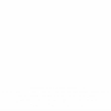
* Sospesa fino a nuovo avviso. <a
href='https://it.uefa.com/insideuefa/mediaservices/media
148df62d7eb6-64dbbd01b1cf-1000--fifa-uefa-
sospendono-nazionali-e-club-russi-da-tutte-le-
competi/'>Altre informazioni</a>