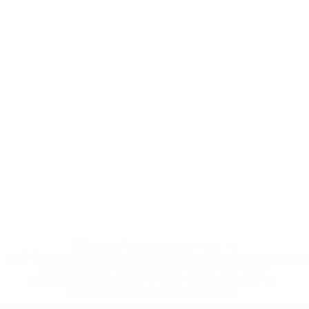
* Sospesa fino a nuovo avviso. <a
href='https://it.uefa.com/insideuefa/mediaservices/media
148df62d7eb6-64dbbd01b1cf-1000--fifa-uefa-
sospendono-nazionali-e-club-russi-da-tutte-le-
competi/'>Altre informazioni</a>