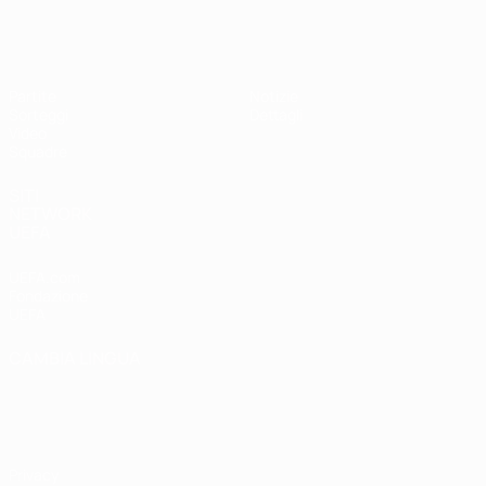
UEFA Under 19 Femminile
Partite
Notizie
Sorteggi
Dettagli
Video
Squadre
SITI
NETWORK
UEFA
UEFA.com
Fondazione
UEFA
CAMBIA LINGUA
Italiano
English
Français
Deutsch
Русский
Español
Italiano
Português
Privacy