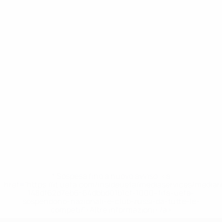
* Sospesa fino a nuovo avviso. <a
href='https://it.uefa.com/insideuefa/mediaservices/media
148df62d7eb6-64dbbd01b1cf-1000--fifa-uefa-
sospendono-nazionali-e-club-russi-da-tutte-le-
competi/'>Altre informazioni</a>