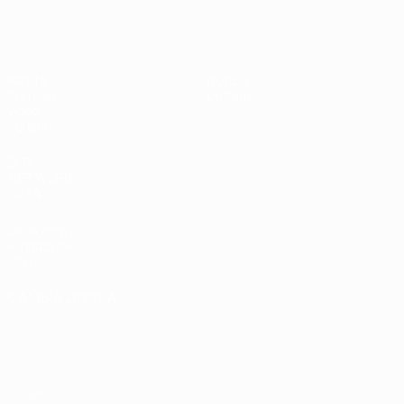
UEFA Under 19 Femminile
Partite
Notizie
Sorteggi
Dettagli
Video
Squadre
SITI
NETWORK
UEFA
UEFA.com
Fondazione
UEFA
CAMBIA LINGUA
Italiano
English
Français
Deutsch
Русский
Español
Italiano
Português
Privacy