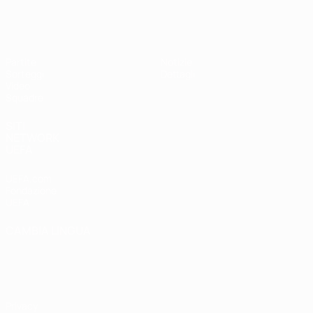
UEFA Under 19 Femminile
Partite
Notizie
Sorteggi
Dettagli
Video
Squadre
SITI
NETWORK
UEFA
UEFA.com
Fondazione
UEFA
CAMBIA LINGUA
Italiano
English
Français
Deutsch
Русский
Español
Italiano
Português
Privacy