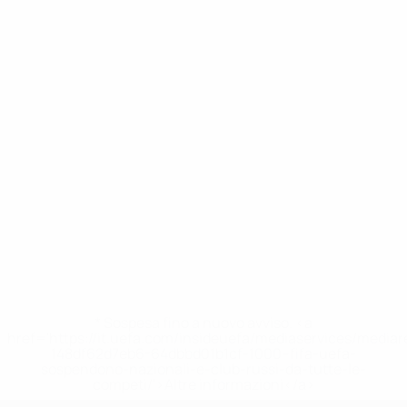
* Sospesa fino a nuovo avviso. <a
href='https://it.uefa.com/insideuefa/mediaservices/media
148df62d7eb6-64dbbd01b1cf-1000--fifa-uefa-
sospendono-nazionali-e-club-russi-da-tutte-le-
competi/'>Altre informazioni</a>