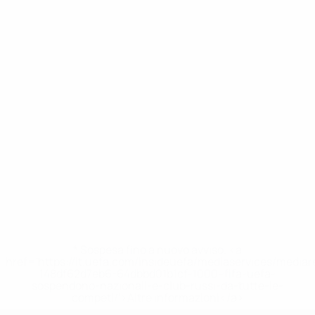
* Sospesa fino a nuovo avviso. <a
href='https://it.uefa.com/insideuefa/mediaservices/media
148df62d7eb6-64dbbd01b1cf-1000--fifa-uefa-
sospendono-nazionali-e-club-russi-da-tutte-le-
competi/'>Altre informazioni</a>