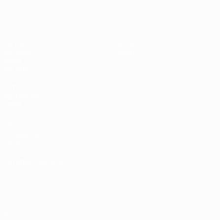
UEFA Under 19 Femminile
Partite
Notizie
Sorteggi
Dettagli
Video
Squadre
SITI
NETWORK
UEFA
UEFA.com
Fondazione
UEFA
CAMBIA LINGUA
Italiano
English
Français
Deutsch
Русский
Español
Italiano
Português
Privacy