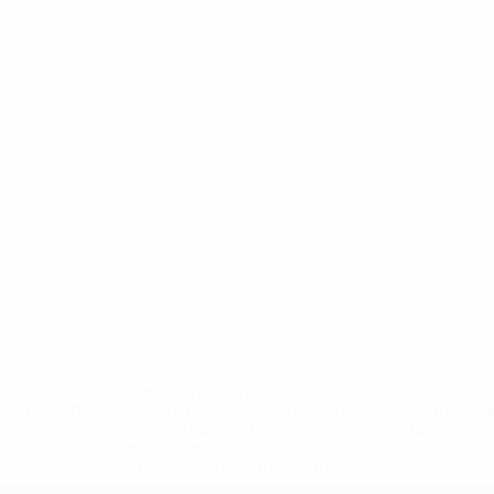
* Sospesa fino a nuovo avviso. <a
href='https://it.uefa.com/insideuefa/mediaservices/media
148df62d7eb6-64dbbd01b1cf-1000--fifa-uefa-
sospendono-nazionali-e-club-russi-da-tutte-le-
competi/'>Altre informazioni</a>