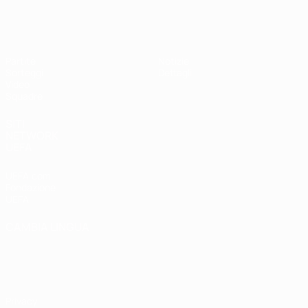
UEFA Under 19 Femminile
Partite
Notizie
Sorteggi
Dettagli
Video
Squadre
SITI
NETWORK
UEFA
UEFA.com
Fondazione
UEFA
CAMBIA LINGUA
Italiano
English
Français
Deutsch
Русский
Español
Italiano
Português
Privacy