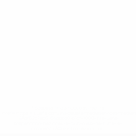
* Sospesa fino a nuovo avviso. <a
href='https://it.uefa.com/insideuefa/mediaservices/media
148df62d7eb6-64dbbd01b1cf-1000--fifa-uefa-
sospendono-nazionali-e-club-russi-da-tutte-le-
competi/'>Altre informazioni</a>