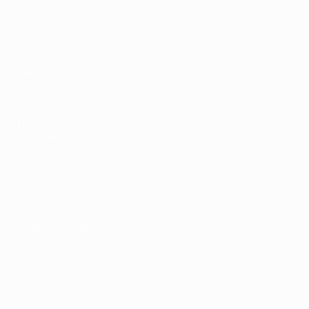
UEFA Under 19 Femminile
Partite
Notizie
Sorteggi
Dettagli
Video
Squadre
SITI
NETWORK
UEFA
UEFA.com
Fondazione
UEFA
CAMBIA LINGUA
Italiano
English
Français
Deutsch
Русский
Español
Italiano
Português
Privacy