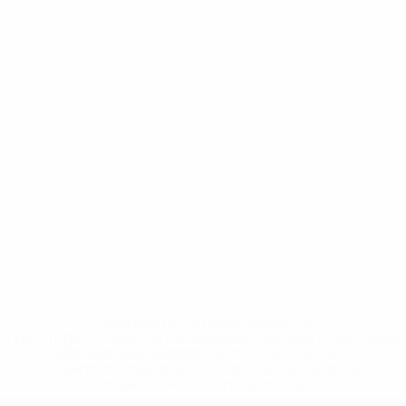
* Sospesa fino a nuovo avviso. <a
href='https://it.uefa.com/insideuefa/mediaservices/media
148df62d7eb6-64dbbd01b1cf-1000--fifa-uefa-
sospendono-nazionali-e-club-russi-da-tutte-le-
competi/'>Altre informazioni</a>