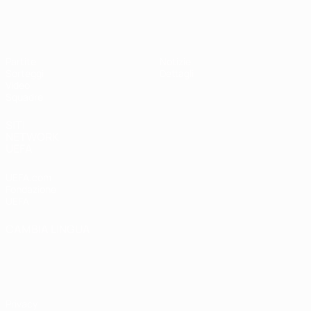
UEFA Under 19 Femminile
Partite
Notizie
Sorteggi
Dettagli
Video
Squadre
SITI
NETWORK
UEFA
UEFA.com
Fondazione
UEFA
CAMBIA LINGUA
Italiano
English
Français
Deutsch
Русский
Español
Italiano
Português
Privacy