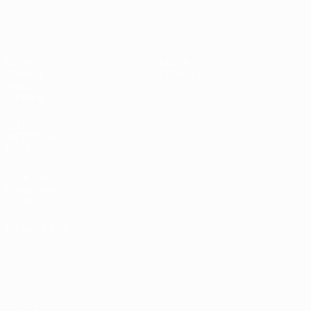
UEFA Under 19 Femminile
Partite
Notizie
Sorteggi
Dettagli
Video
Squadre
SITI
NETWORK
UEFA
UEFA.com
Fondazione
UEFA
CAMBIA LINGUA
Italiano
English
Français
Deutsch
Русский
Español
Italiano
Português
Privacy