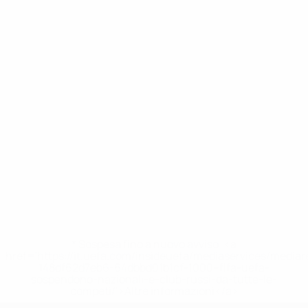
* Sospesa fino a nuovo avviso. <a
href='https://it.uefa.com/insideuefa/mediaservices/media
148df62d7eb6-64dbbd01b1cf-1000--fifa-uefa-
sospendono-nazionali-e-club-russi-da-tutte-le-
competi/'>Altre informazioni</a>