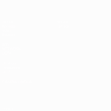
UEFA Under 19 Femminile
Partite
Notizie
Sorteggi
Dettagli
Video
Squadre
SITI
NETWORK
UEFA
UEFA.com
Fondazione
UEFA
CAMBIA LINGUA
Italiano
English
Français
Deutsch
Русский
Español
Italiano
Português
Privacy