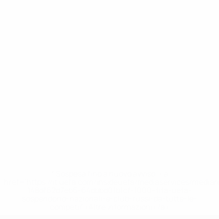
* Sospesa fino a nuovo avviso. <a
href='https://it.uefa.com/insideuefa/mediaservices/media
148df62d7eb6-64dbbd01b1cf-1000--fifa-uefa-
sospendono-nazionali-e-club-russi-da-tutte-le-
competi/'>Altre informazioni</a>