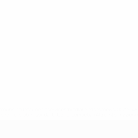
efa.com/insideuefa/mediaservices/mediareleases/news/0272-
ionali-e-club-russi-da-tutte-le-competi/'>Altre informazioni