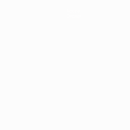
Notizie
Dettagli
ortuguês