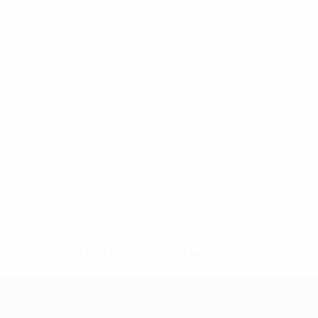
148df62d7eb6-64dbbd01b1cf-1000--fifa-uefa-sospendono-
</a>