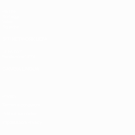
Partite
Sorteggi
Video
Squadre
SITI NETWORK UEFA
UEFA.com
Fondazione UEFA
CAMBIA LINGUA
Italiano
English
Français
Deutsch
Русский
Español
Italiano
P
Privacy
Termini e condizioni
Politica sui cookie
Impostazioni Privacy