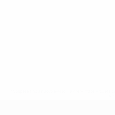
* Sospesa fino a nuovo avviso. <a href='https://it.u
naz
UEFA Under 19 Femminile