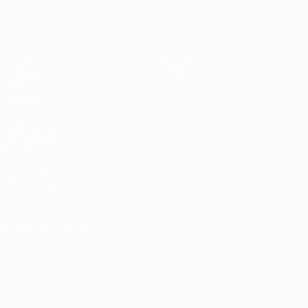
UEFA Under 19 Femminile
Partite
Notizie
Sorteggi
Dettagli
Video
Squadre
SITI
NETWORK
UEFA
UEFA.com
Fondazione
UEFA
CAMBIA LINGUA
Italiano
English
Français
Deutsch
Русский
Español
Italiano
Português
Privacy