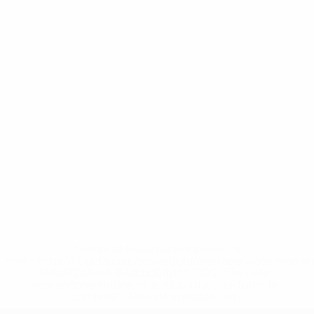
* Sospesa fino a nuovo avviso. <a
href='https://it.uefa.com/insideuefa/mediaservices/media
148df62d7eb6-64dbbd01b1cf-1000--fifa-uefa-
sospendono-nazionali-e-club-russi-da-tutte-le-
competi/'>Altre informazioni</a>