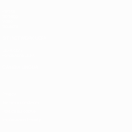
Partite
Sorteggi
Video
Squadre
SITI NETWORK UEFA
UEFA.com
Fondazione UEFA
CAMBIA LINGUA
Italiano
English
Français
Deutsch
Русский
Español
Italiano
P
Privacy
Termini e condizioni
Politica sui cookie
Impostazioni Privacy