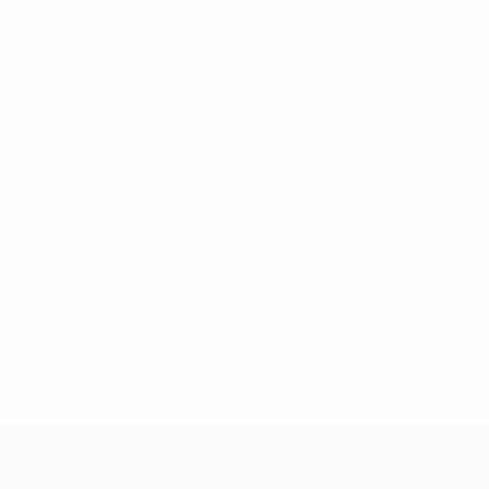
148df62d7eb6-64dbbd01b1cf-1000--fifa-uefa-sospendono-
</a>