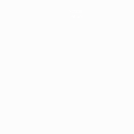
Notizie
Dettagli
ortuguês