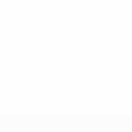
* Sospesa fino a nuovo avviso. <a href='https://it.u
naz
UEFA Under 19 Femminile