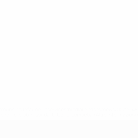
efa.com/insideuefa/mediaservices/mediareleases/news/0272-
ionali-e-club-russi-da-tutte-le-competi/'>Altre informazioni