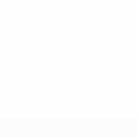
148df62d7eb6-64dbbd01b1cf-1000--fifa-uefa-sospendono-
</a>