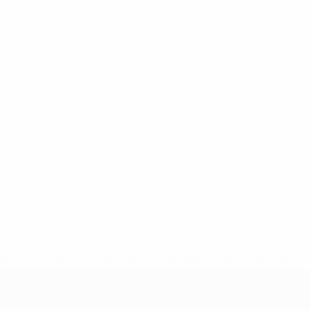
efa.com/insideuefa/mediaservices/mediareleases/news/0272-
ionali-e-club-russi-da-tutte-le-competi/'>Altre informazioni