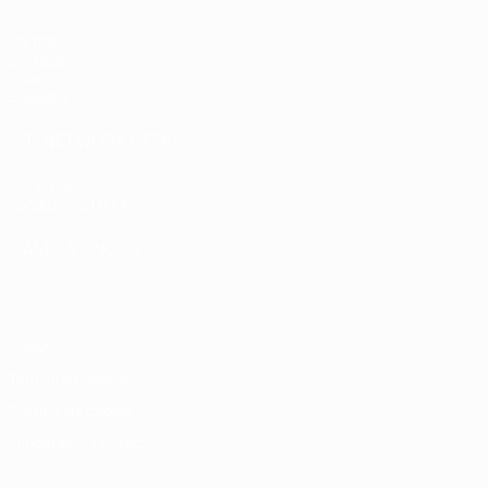
Partite
Sorteggi
Video
Squadre
SITI NETWORK UEFA
UEFA.com
Fondazione UEFA
CAMBIA LINGUA
Italiano
English
Français
Deutsch
Русский
Español
Italiano
P
Privacy
Termini e condizioni
Politica sui cookie
Impostazioni Privacy