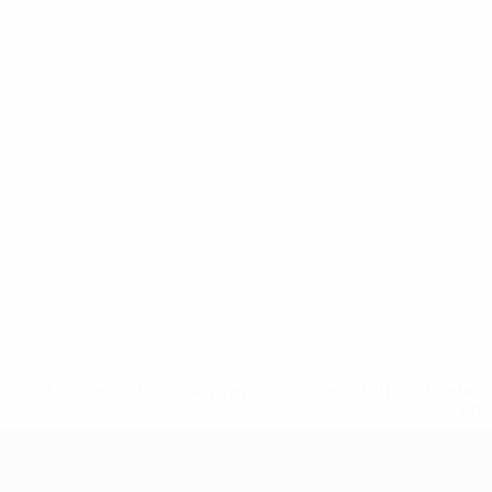
* Sospesa fino a nuovo avviso. <a href='https://it.u
naz
UEFA Under 19 Femminile