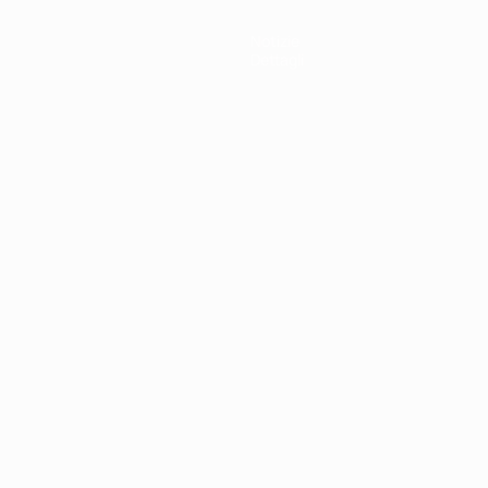
Notizie
Dettagli
ortuguês