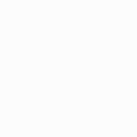
Notizie
Dettagli
ortuguês