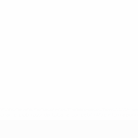
efa.com/insideuefa/mediaservices/mediareleases/news/0272-
ionali-e-club-russi-da-tutte-le-competi/'>Altre informazioni