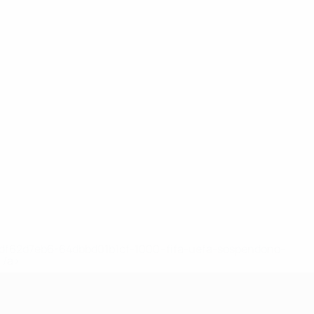
148df62d7eb6-64dbbd01b1cf-1000--fifa-uefa-sospendono-
</a>