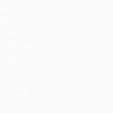
Partite
Sorteggi
Video
Squadre
SITI NETWORK UEFA
UEFA.com
Fondazione UEFA
CAMBIA LINGUA
Italiano
English
Français
Deutsch
Русский
Español
Italiano
P
Privacy
Termini e condizioni
Politica sui cookie
Impostazioni Privacy