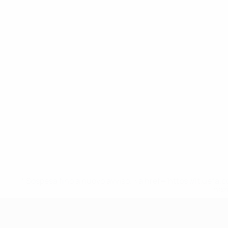
* Sospesa fino a nuovo avviso. <a href='https://it.u
naz
UEFA Under 19 Femminile