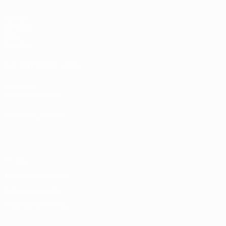
Partite
Sorteggi
Video
Squadre
SITI NETWORK UEFA
UEFA.com
Fondazione UEFA
CAMBIA LINGUA
Italiano
English
Français
Deutsch
Русский
Español
Italiano
P
Privacy
Termini e condizioni
Politica sui cookie
Impostazioni Privacy