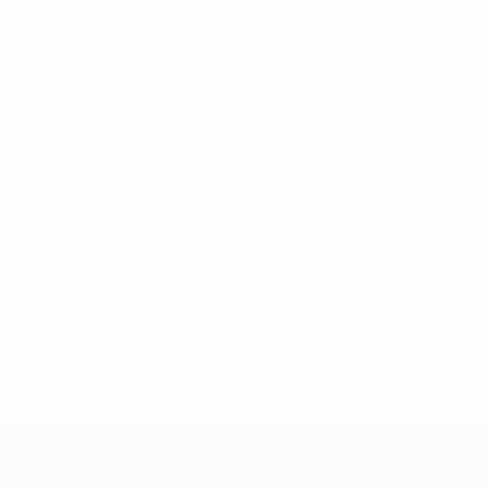
148df62d7eb6-64dbbd01b1cf-1000--fifa-uefa-sospendono-
</a>