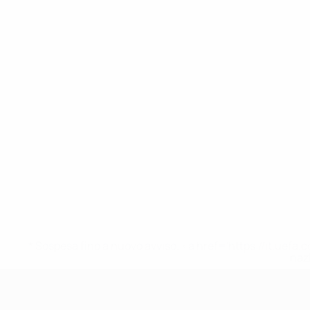
* Sospesa fino a nuovo avviso. <a href='https://it.u
naz
UEFA Under 19 Femminile