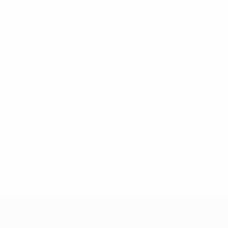
efa.com/insideuefa/mediaservices/mediareleases/news/0272-
ionali-e-club-russi-da-tutte-le-competi/'>Altre informazioni