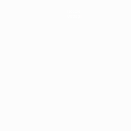
Notizie
Dettagli
ortuguês