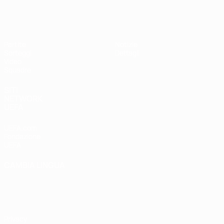
UEFA Under 19 Femminile
Partite
Notizie
Sorteggi
Dettagli
Video
Squadre
SITI
NETWORK
UEFA
UEFA.com
Fondazione
UEFA
CAMBIA LINGUA
Italiano
English
Français
Deutsch
Русский
Español
Italiano
Português
Privacy