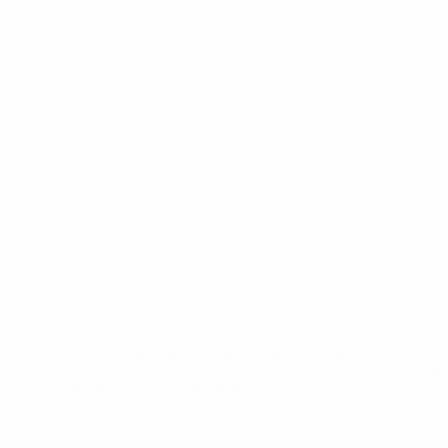
* Sospesa fino a nuovo avviso. <a
href='https://it.uefa.com/insideuefa/mediaservices/media
148df62d7eb6-64dbbd01b1cf-1000--fifa-uefa-
sospendono-nazionali-e-club-russi-da-tutte-le-
competi/'>Altre informazioni</a>