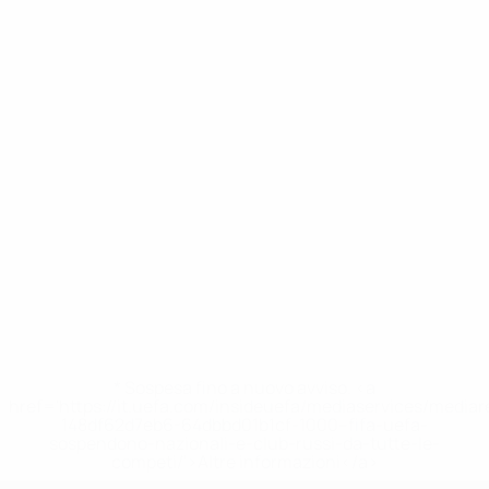
* Sospesa fino a nuovo avviso. <a
href='https://it.uefa.com/insideuefa/mediaservices/media
148df62d7eb6-64dbbd01b1cf-1000--fifa-uefa-
sospendono-nazionali-e-club-russi-da-tutte-le-
competi/'>Altre informazioni</a>