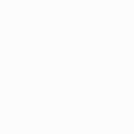
UEFA Under 19 Femminile
Partite
Notizie
Sorteggi
Dettagli
Video
Squadre
SITI
NETWORK
UEFA
UEFA.com
Fondazione
UEFA
CAMBIA LINGUA
Italiano
English
Français
Deutsch
Русский
Español
Italiano
Português
Privacy