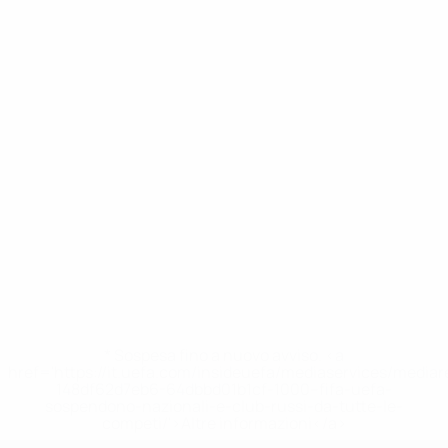
* Sospesa fino a nuovo avviso. <a
href='https://it.uefa.com/insideuefa/mediaservices/media
148df62d7eb6-64dbbd01b1cf-1000--fifa-uefa-
sospendono-nazionali-e-club-russi-da-tutte-le-
competi/'>Altre informazioni</a>