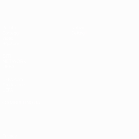
UEFA Under 19 Femminile
Partite
Notizie
Sorteggi
Dettagli
Video
Squadre
SITI
NETWORK
UEFA
UEFA.com
Fondazione
UEFA
CAMBIA LINGUA
Italiano
English
Français
Deutsch
Русский
Español
Italiano
Português
Privacy