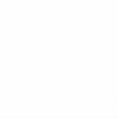
* Sospesa fino a nuovo avviso. <a
href='https://it.uefa.com/insideuefa/mediaservices/media
148df62d7eb6-64dbbd01b1cf-1000--fifa-uefa-
sospendono-nazionali-e-club-russi-da-tutte-le-
competi/'>Altre informazioni</a>