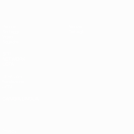
UEFA Under 19 Femminile
Partite
Notizie
Sorteggi
Dettagli
Video
Squadre
SITI
NETWORK
UEFA
UEFA.com
Fondazione
UEFA
CAMBIA LINGUA
Italiano
English
Français
Deutsch
Русский
Español
Italiano
Português
Privacy