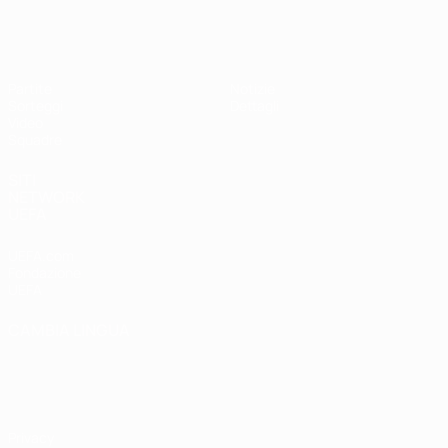
UEFA Under 19 Femminile
Partite
Notizie
Sorteggi
Dettagli
Video
Squadre
SITI
NETWORK
UEFA
UEFA.com
Fondazione
UEFA
CAMBIA LINGUA
Italiano
English
Français
Deutsch
Русский
Español
Italiano
Português
Privacy