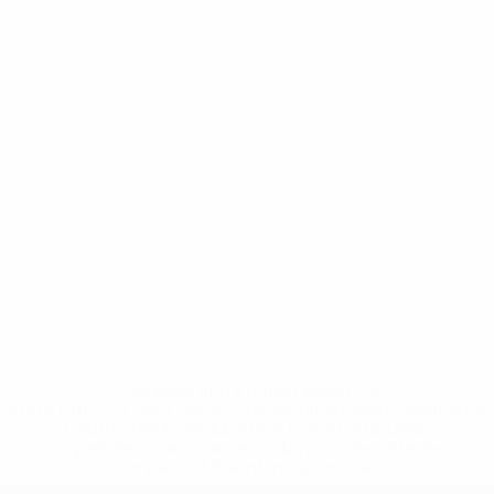
* Sospesa fino a nuovo avviso. <a
href='https://it.uefa.com/insideuefa/mediaservices/media
148df62d7eb6-64dbbd01b1cf-1000--fifa-uefa-
sospendono-nazionali-e-club-russi-da-tutte-le-
competi/'>Altre informazioni</a>