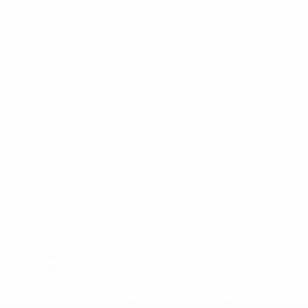
* Sospesa fino a nuovo avviso. <a
href='https://it.uefa.com/insideuefa/mediaservices/media
148df62d7eb6-64dbbd01b1cf-1000--fifa-uefa-
sospendono-nazionali-e-club-russi-da-tutte-le-
competi/'>Altre informazioni</a>