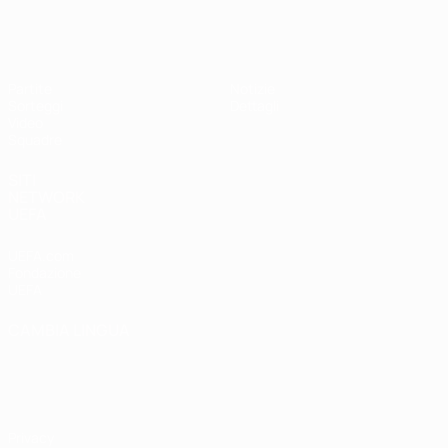
UEFA Under 19 Femminile
Partite
Notizie
Sorteggi
Dettagli
Video
Squadre
SITI
NETWORK
UEFA
UEFA.com
Fondazione
UEFA
CAMBIA LINGUA
Italiano
English
Français
Deutsch
Русский
Español
Italiano
Português
Privacy