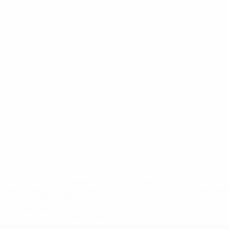
* Sospesa fino a nuovo avviso. <a
href='https://it.uefa.com/insideuefa/mediaservices/media
148df62d7eb6-64dbbd01b1cf-1000--fifa-uefa-
sospendono-nazionali-e-club-russi-da-tutte-le-
competi/'>Altre informazioni</a>