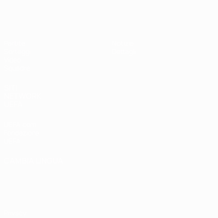
UEFA Under 19 Femminile
Partite
Notizie
Sorteggi
Dettagli
Video
Squadre
SITI
NETWORK
UEFA
UEFA.com
Fondazione
UEFA
CAMBIA LINGUA
Italiano
English
Français
Deutsch
Русский
Español
Italiano
Português
Privacy