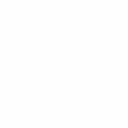
* Sospesa fino a nuovo avviso. <a
href='https://it.uefa.com/insideuefa/mediaservices/media
148df62d7eb6-64dbbd01b1cf-1000--fifa-uefa-
sospendono-nazionali-e-club-russi-da-tutte-le-
competi/'>Altre informazioni</a>