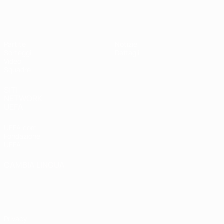
UEFA Under 19 Femminile
Partite
Notizie
Sorteggi
Dettagli
Video
Squadre
SITI
NETWORK
UEFA
UEFA.com
Fondazione
UEFA
CAMBIA LINGUA
Italiano
English
Français
Deutsch
Русский
Español
Italiano
Português
Privacy