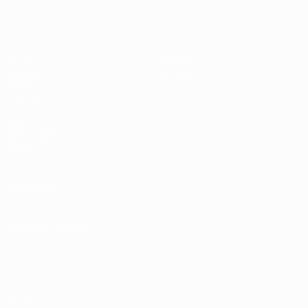
UEFA Under 19 Femminile
Partite
Notizie
Sorteggi
Dettagli
Video
Squadre
SITI
NETWORK
UEFA
UEFA.com
Fondazione
UEFA
CAMBIA LINGUA
Italiano
English
Français
Deutsch
Русский
Español
Italiano
Português
Privacy