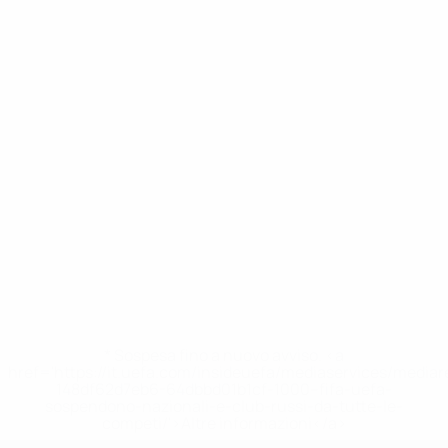
* Sospesa fino a nuovo avviso. <a
href='https://it.uefa.com/insideuefa/mediaservices/media
148df62d7eb6-64dbbd01b1cf-1000--fifa-uefa-
sospendono-nazionali-e-club-russi-da-tutte-le-
competi/'>Altre informazioni</a>