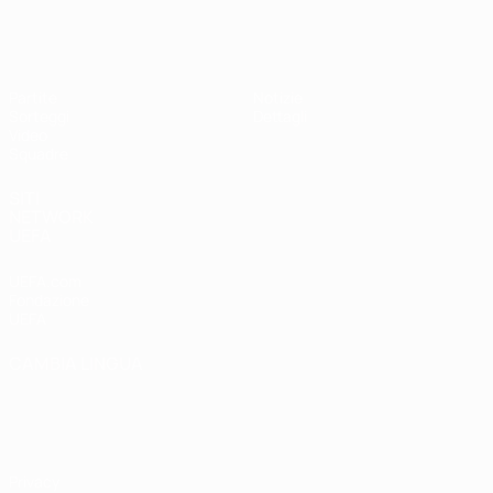
UEFA Under 19 Femminile
Partite
Notizie
Sorteggi
Dettagli
Video
Squadre
SITI
NETWORK
UEFA
UEFA.com
Fondazione
UEFA
CAMBIA LINGUA
Italiano
English
Français
Deutsch
Русский
Español
Italiano
Português
Privacy