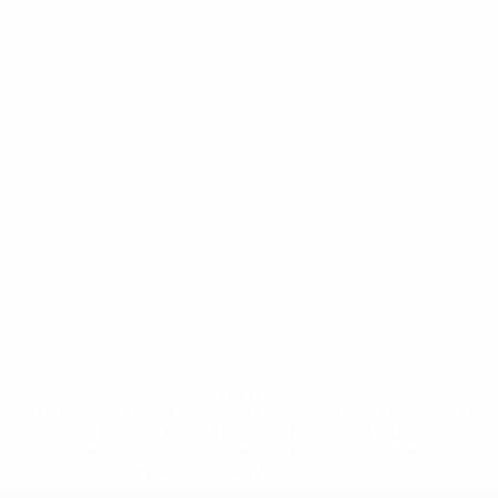
* Sospesa fino a nuovo avviso. <a
href='https://it.uefa.com/insideuefa/mediaservices/media
148df62d7eb6-64dbbd01b1cf-1000--fifa-uefa-
sospendono-nazionali-e-club-russi-da-tutte-le-
competi/'>Altre informazioni</a>