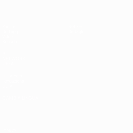
UEFA Under 19 Femminile
Partite
Notizie
Sorteggi
Dettagli
Video
Squadre
SITI
NETWORK
UEFA
UEFA.com
Fondazione
UEFA
CAMBIA LINGUA
Italiano
English
Français
Deutsch
Русский
Español
Italiano
Português
Privacy