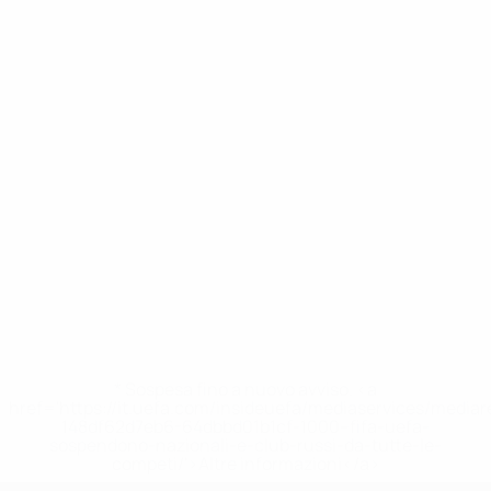
* Sospesa fino a nuovo avviso. <a
href='https://it.uefa.com/insideuefa/mediaservices/media
148df62d7eb6-64dbbd01b1cf-1000--fifa-uefa-
sospendono-nazionali-e-club-russi-da-tutte-le-
competi/'>Altre informazioni</a>