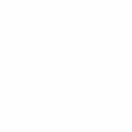
* Sospesa fino a nuovo avviso. <a
href='https://it.uefa.com/insideuefa/mediaservices/media
148df62d7eb6-64dbbd01b1cf-1000--fifa-uefa-
sospendono-nazionali-e-club-russi-da-tutte-le-
competi/'>Altre informazioni</a>