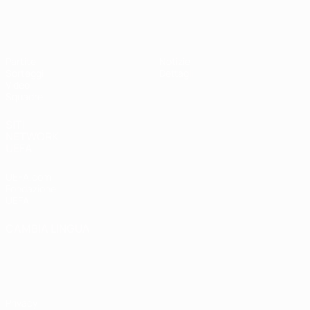
UEFA Under 19 Femminile
Partite
Notizie
Sorteggi
Dettagli
Video
Squadre
SITI
NETWORK
UEFA
UEFA.com
Fondazione
UEFA
CAMBIA LINGUA
Italiano
English
Français
Deutsch
Русский
Español
Italiano
Português
Privacy