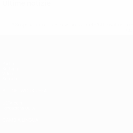
Ultime notizie
* Sospesa fino a nuovo avviso. <a href='https://it.u
naz
UEFA Under 19 Femminile
Partite
Sorteggi
Video
Squadre
SITI NETWORK UEFA
UEFA.com
Fondazione UEFA
CAMBIA LINGUA
Italiano
English
Français
Deutsch
Русский
Español
Italiano
P