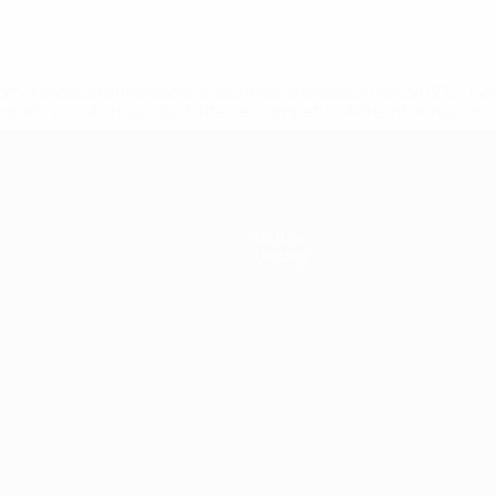
efa.com/insideuefa/mediaservices/mediareleases/news/0272-
ionali-e-club-russi-da-tutte-le-competi/'>Altre informazioni
Notizie
Dettagli
ortuguês