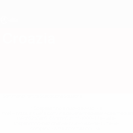
Passa
al
contenuto
principale
UEFA Under 19 Femminile
Croazia
Croazia Under 19 Femminile 2027
Sommario
Partite
Statistiche
Squadra
* Sospesa fino a nuovo avviso. <a
href='https://it.uefa.com/insideuefa/mediaservices/media
148df62d7eb6-64dbbd01b1cf-1000--fifa-uefa-
sospendono-nazionali-e-club-russi-da-tutte-le-
competi/'>Altre informazioni</a>