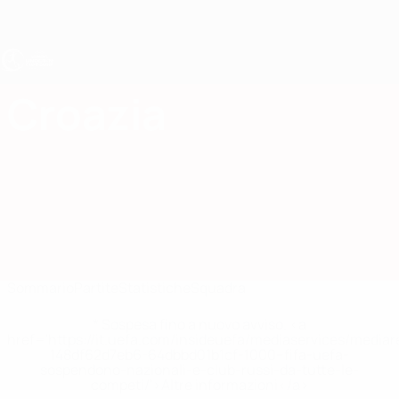
Passa
al
contenuto
principale
UEFA Under 19 Femminile
Croazia
Croazia Statistiche Under 19 Femminile 2027
Sommario
Partite
Statistiche
Squadra
* Sospesa fino a nuovo avviso. <a
href='https://it.uefa.com/insideuefa/mediaservices/media
148df62d7eb6-64dbbd01b1cf-1000--fifa-uefa-
sospendono-nazionali-e-club-russi-da-tutte-le-
competi/'>Altre informazioni</a>