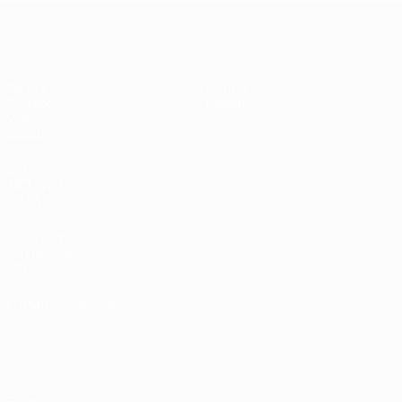
UEFA Under 19 Femminile
Partite
Notizie
Sorteggi
Dettagli
Video
Squadre
SITI
NETWORK
UEFA
UEFA.com
Fondazione
UEFA
CAMBIA LINGUA
Italiano
English
Français
Deutsch
Русский
Español
Italiano
Português
Privacy