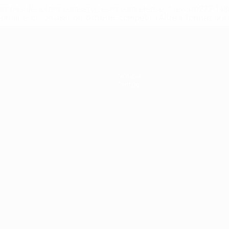
efa.com/insideuefa/mediaservices/mediareleases/news/0272-
ionali-e-club-russi-da-tutte-le-competi/'>Altre informazioni
Notizie
Dettagli
ortuguês