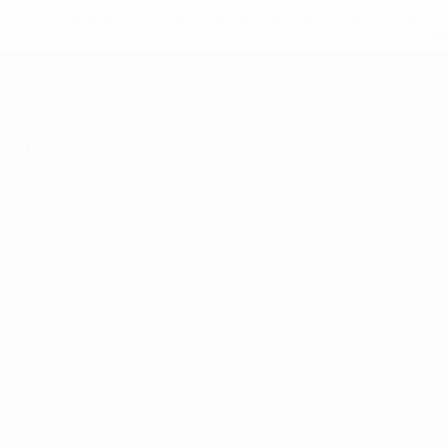
* Sospesa fino a nuovo avviso. <a href='https://it.u
naz
UEFA Under 19 Femminile
Partite
Sorteggi
Video
Squadre
SITI NETWORK UEFA
UEFA.com
Fondazione UEFA
CAMBIA LINGUA
Italiano
English
Français
Deutsch
Русский
Español
Italiano
P
Privacy