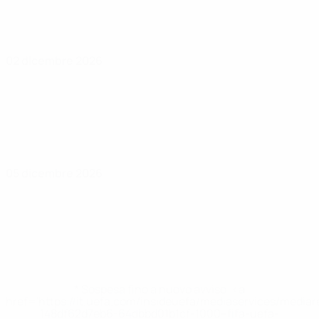
02 dicembre 2026
05 dicembre 2026
* Sospesa fino a nuovo avviso. <a
href='https://it.uefa.com/insideuefa/mediaservices/media
148df62d7eb6-64dbbd01b1cf-1000--fifa-uefa-