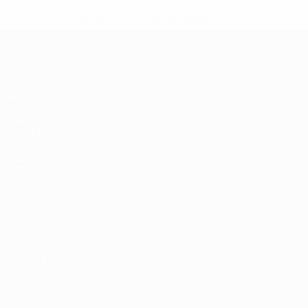
sospendono-nazionali-e-club-russi-da-tutte-le-
competi/'>Altre informazioni</a>
UEFA Under 19 Femminile
Partite
Notizie
Sorteggi
Dettagli
Video
Squadre
SITI
NETWORK
UEFA
UEFA.com
Fondazione
UEFA
CAMBIA LINGUA
Italiano
English
Français
Deutsch
Русский
Español
Italiano
Português