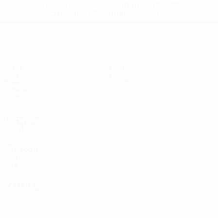
sospendono-nazionali-e-club-russi-da-tutte-le-
competi/'>Altre informazioni</a>
UEFA Under 19 Femminile
Partite
Notizie
Sorteggi
Dettagli
Video
Squadre
SITI
NETWORK
UEFA
UEFA.com
Fondazione
UEFA
CAMBIA LINGUA
Italiano
English
Français
Deutsch
Русский
Español
Italiano
Português