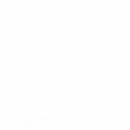
30 novembre 2026
03 dicembre 2026
* Sospesa fino a nuovo avviso. <a
href='https://it.uefa.com/insideuefa/mediaservices/media
148df62d7eb6-64dbbd01b1cf-1000--fifa-uefa-