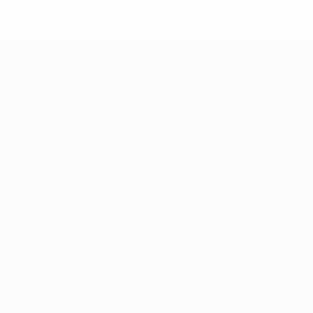
148df62d7eb6-64dbbd01b1cf-1000--fifa-uefa-sospendono-
</a>