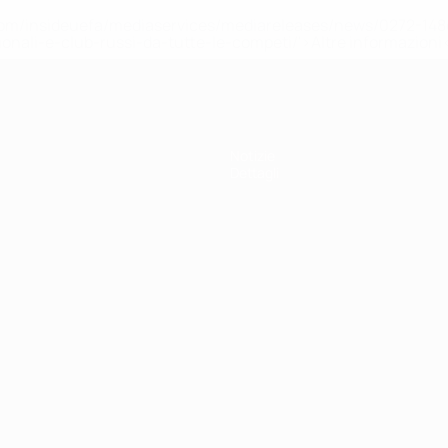
efa.com/insideuefa/mediaservices/mediareleases/news/0272-
ionali-e-club-russi-da-tutte-le-competi/'>Altre informazioni
Notizie
Dettagli
ortuguês