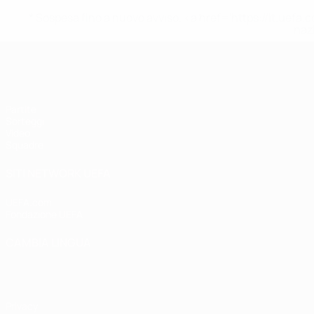
* Sospesa fino a nuovo avviso. <a href='https://it.u
naz
UEFA Under 19 Femminile
Partite
Sorteggi
Video
Squadre
SITI NETWORK UEFA
UEFA.com
Fondazione UEFA
CAMBIA LINGUA
Italiano
English
Français
Deutsch
Русский
Español
Italiano
P
Privacy