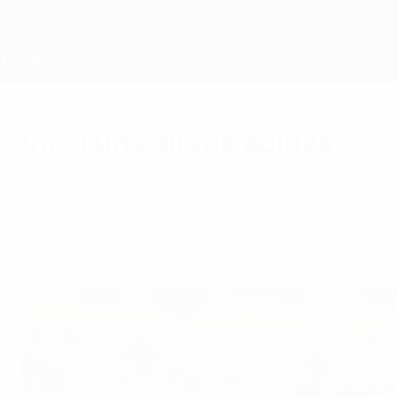
Passa
al
contenuto
principale
UEFA Under 19 Femminile
Vinci un pallone adidas
martedì 23 marzo 2010
Per celebrare l'ultima fase delle qualificazion
Clicca qui e vinci.