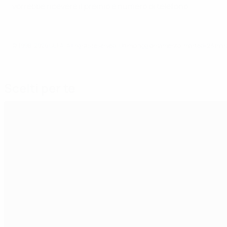
vorrebbe ricevere il premio e numero di telefono.
© 1998-2026 UEFA. All rights reserved.
Ultimo aggiornamento: martedì 23 mar
Scelti per te