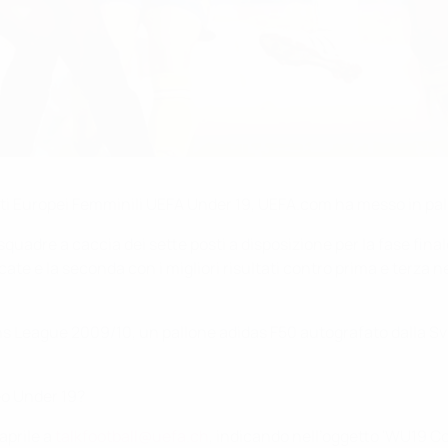
ati Europei Femminili UEFA Under 19, UEFA.com ha messo in pali
 squadre a caccia dei sette posti a disposizione per la fase fi
icate e la seconda con i migliori risultati contro prima e terza n
ons League 2009/10, un pallone adidas F50 autografato dalla S
eo Under 19?
 aprile a
talkfootball@uefa.ch
, indicando nell’oggetto 'WU19 C