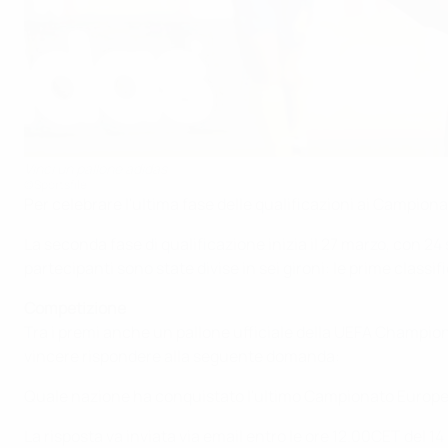
Vinci un pallone adidas
©Sportsfile
Per celebrare l'ultima fase delle qualificazioni ai Campion
La seconda fase di qualificazione inizia il 27 marzo, con 24
partecipanti sono state divise in sei gironi: le prime classif
Competizione
Tra i premi anche un pallone ufficiale della UEFA Champi
vincere rispondere alla seguente domanda:
Quale nazione ha conquistato l'ultimo Campionato Europ
La risposta va inviata via email entro le ore 12.00CET del 14