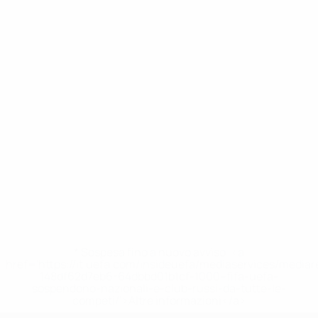
* Sospesa fino a nuovo avviso. <a
href='https://it.uefa.com/insideuefa/mediaservices/media
148df62d7eb6-64dbbd01b1cf-1000--fifa-uefa-
sospendono-nazionali-e-club-russi-da-tutte-le-
competi/'>Altre informazioni</a>