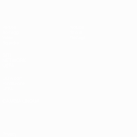
UEFA Under 17 Femminile
Partite
Notizie
Sorteggi
Storia
Video
Dettagli
Squadre
SITI
NETWORK
UEFA
UEFA.com
Fondazione
UEFA
CAMBIA LINGUA
Italiano
English
Français
Deutsch
Русский
Español
Italiano
Português
Privacy