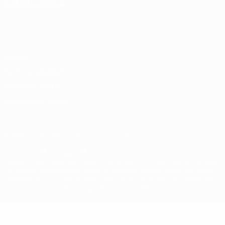
CAMBIA LINGUA
Italiano
English
Français
Deutsch
Русский
Español
Italiano
Português
Privacy
Termini e condizioni
Politica sui cookie
Impostazioni Privacy
© 1998-2026 UEFA. Tutti i diritti riservati
La parola UEFA, il logo UEFA e tutti i marchi che si riferiscono a
competizioni UEFA, sono marchi registrati e/o copyright della UEFA.
Tali marchi non possono essere utilizzati in nessun modo per scopi
commerciali. L'utilizzo di UEFA.com sta a significare l'accettazione
dei Termini e Condizioni e delle Norme sulla Privacy.