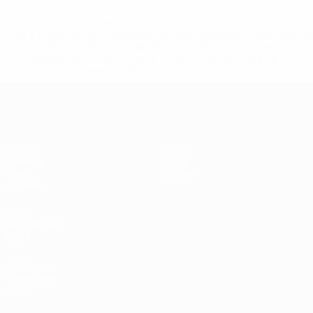
* Sospesa fino a nuovo avviso. <a
href='https://it.uefa.com/insideuefa/mediaservices/media
148df62d7eb6-64dbbd01b1cf-1000--fifa-uefa-
sospendono-nazionali-e-club-russi-da-tutte-le-
competi/'>Altre informazioni</a>
UEFA Under 17 Femminile
Partite
Notizie
Sorteggi
Storia
Video
Dettagli
Squadre
SITI
NETWORK
UEFA
UEFA.com
Fondazione
UEFA