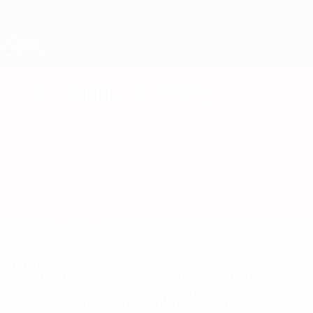
Passa
al
contenuto
principale
UEFA Under 17 Femminile
Luxembourg
Luxembourg Statistiche Under 17 Femminile 2027
Sommario
Partite
Statistiche
Squadra
* Sospesa fino a nuovo avviso. <a
href='https://it.uefa.com/insideuefa/mediaservices/media
148df62d7eb6-64dbbd01b1cf-1000--fifa-uefa-
sospendono-nazionali-e-club-russi-da-tutte-le-
competi/'>Altre informazioni</a>