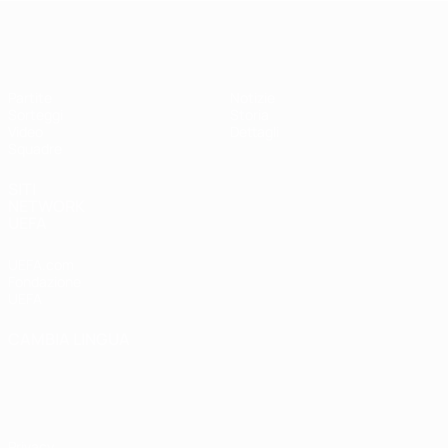
UEFA Under 17 Femminile
Partite
Notizie
Sorteggi
Storia
Video
Dettagli
Squadre
SITI
NETWORK
UEFA
UEFA.com
Fondazione
UEFA
CAMBIA LINGUA
Italiano
English
Français
Deutsch
Русский
Español
Italiano
Português
Privacy