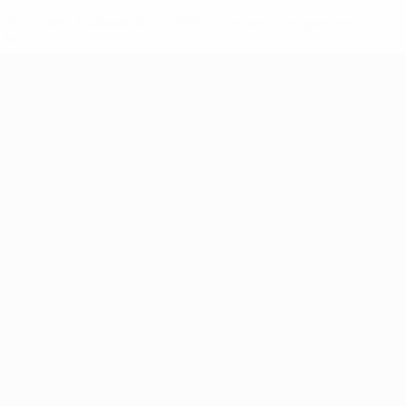
148df62d7eb6-64dbbd01b1cf-1000--fifa-uefa-sospendono-
</a>