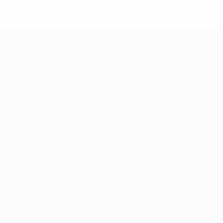
* Sospesa fino a nuovo avviso. <a href='https://it.u
naz
UEFA Under 17 Femminile
Partite
Sorteggi
Video
Squadre
SITI NETWORK UEFA
UEFA.com
Fondazione UEFA
CAMBIA LINGUA
Italiano
English
Français
Deutsch
Русский
Español
Italiano
P
Privacy