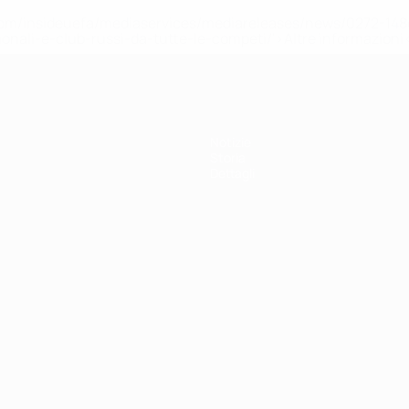
efa.com/insideuefa/mediaservices/mediareleases/news/0272-
ionali-e-club-russi-da-tutte-le-competi/'>Altre informazioni
Notizie
Storia
Dettagli
ortuguês