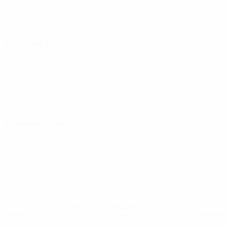
10 ottobre 2026
13 ottobre 2026
* Sospesa fino a nuovo avviso. <a
href='https://it.uefa.com/insideuefa/mediaservices/media
148df62d7eb6-64dbbd01b1cf-1000--fifa-uefa-