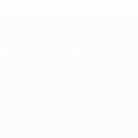
sospendono-nazionali-e-club-russi-da-tutte-le-
competi/'>Altre informazioni</a>
UEFA Under 17 Femminile
Partite
Notizie
Sorteggi
Storia
Video
Dettagli
Squadre
SITI
NETWORK
UEFA
UEFA.com
Fondazione
UEFA
CAMBIA LINGUA
Italiano
English
Français
Deutsch
Русский
Español
Italiano
Português