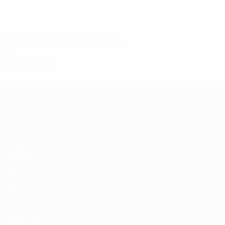
Situazione disciplinare
0
Cartellini gialli
Qualificazioni Europee Femminili
Partite
Sorteggi
Gironi
Video
VISITA ANCHE
UEFA.com
Fondazione UEFA