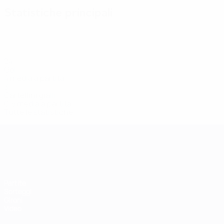
Statistiche principali
24
Gol
4 media a partita
3
Cartellini gialli
0,5 media a partita
Tutte le statistiche
Qualificazioni Europee Femminili
Partite
Sorteggi
Gironi
Video