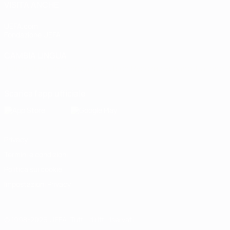
VISITA ANCHE
UEFA.com
Fondazione UEFA
CAMBIA LINGUA
Italiano
English
Français
Deutsch
Русский
Español
Italiano
P
Scarica l'app ufficiale
Privacy
Termini e condizioni
Politica sui cookie
Impostazioni Privacy
© 1998-2026 UEFA. Tutti i diritti riservati