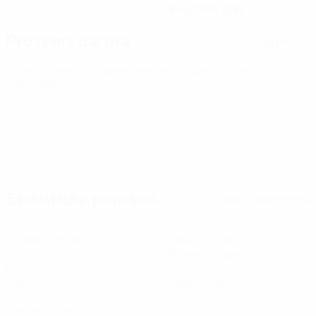
18/6/1998 (28)
Prossima partita
Tutte le partite
Qualificazioni Europee Femminili ai Mondiali
ven 9 ott 2026
· Play-offs Round 1
Statistiche principali
Tutte le statistiche
6
540
Partite giocate
Minuti giocati
90 media a partita
0
0
Gol
Cartellini gialli
0
Cartellini rossi