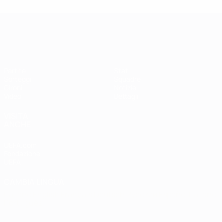
Qualificazioni Europee Femminili
Partite
Stat.
Sorteggi
Squadre
Gironi
Notizie
Video
Dettagli
VISITA
ANCHE
UEFA.com
Fondazione
UEFA
CAMBIA LINGUA
Italiano
English
Français
Deutsch
Русский
Español
Italiano
Português