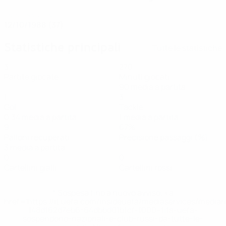
DATA DI NASCITA
12/10/1988 (37)
Statistiche principali
Tutte le statistiche
3
270
Partite giocate
Minuti giocati
90 media a partita
1
3
Gol
Tackle
0,34 media a partita
1 media a partita
9
67%
Palloni recuperati
Precisione passaggi (%)
3 media a partita
0
0
Cartellini gialli
Cartellini rossi
* Sospesa fino a nuovo avviso. <a
href='https://it.uefa.com/insideuefa/mediaservices/media
148df62d7eb6-64dbbd01b1cf-1000--fifa-uefa-
sospendono-nazionali-e-club-russi-da-tutte-le-