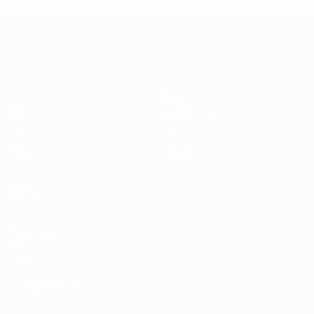
competi/'>Altre informazioni</a>
UEFA Women's EURO
Partite
Giochi
Gironi
Biglietti
UEFA.tv
Guida Evento
Stat.
Storia
Squadre
Dettagli
Notizie
Negozio
VISITA
ANCHE
UEFA.com
Fondazione
UEFA
Negozio
CAMBIA LINGUA
Italiano
English
Français
Deutsch
Русский
Español
Italiano