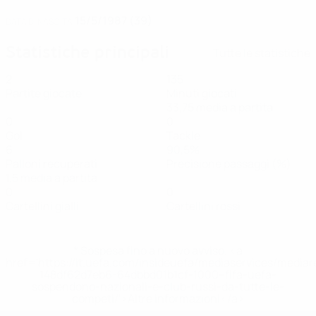
15/5/1987 (39)
DATA DI NASCITA
Statistiche principali
Tutte le statistiche
2
135
Partite giocate
Minuti giocati
33,75 media a partita
0
0
Gol
Tackle
6
90,5%
Palloni recuperati
Precisione passaggi (%)
1,5 media a partita
0
0
Cartellini gialli
Cartellini rossi
* Sospesa fino a nuovo avviso. <a
href='https://it.uefa.com/insideuefa/mediaservices/media
148df62d7eb6-64dbbd01b1cf-1000--fifa-uefa-
sospendono-nazionali-e-club-russi-da-tutte-le-
competi/'>Altre informazioni</a>