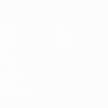
UEFA Women's EURO
Partite
Giochi
Gironi
Biglietti
UEFA.tv
Guida Evento
Stat.
Storia
Squadre
Dettagli
Notizie
Negozio
VISITA
ANCHE
UEFA.com
Fondazione
UEFA
Negozio
CAMBIA LINGUA
Italiano
English
Français
Deutsch
Русский
Español
Italiano
Português