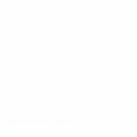
DATA DI NASCITA
12/8/2001 (24)
Storie
00:24
00:15
18/07/2025
08/07/2025
Candidata Gol del
Guarda il super gol
Turno: la prodezza
di Pina per la Spagna
di Clàudia Pina per la
Spagna
Statistiche principali
Tutte le statistiche
6
343