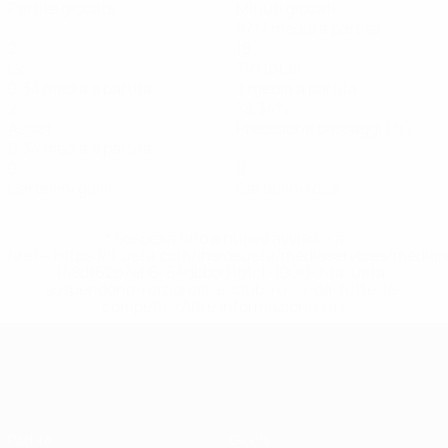
Partite giocate
Minuti giocati
57,17 media a partita
2
18
Gol
Tiri totali
0,34 media a partita
3 media a partita
2
78,34%
Assist
Precisione passaggi (%)
0,34 media a partita
0
0
Cartellini gialli
Cartellini rossi
* Sospesa fino a nuovo avviso. <a
href='https://it.uefa.com/insideuefa/mediaservices/media
148df62d7eb6-64dbbd01b1cf-1000--fifa-uefa-
sospendono-nazionali-e-club-russi-da-tutte-le-
competi/'>Altre informazioni</a>
UEFA Women's EURO
Partite
Giochi