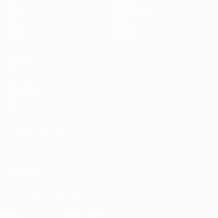
Gironi
Biglietti
UEFA.tv
Guida Evento
Stat.
Storia
Squadre
Dettagli
Notizie
Negozio
VISITA
ANCHE
UEFA.com
Fondazione
UEFA
Negozio
CAMBIA LINGUA
Italiano
English
Français
Deutsch
Русский
Español
Italiano
Português
SEGUICI SU
Scarica l'app ufficiale