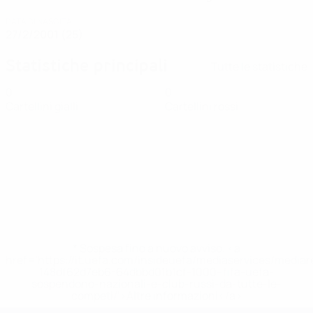
DATA DI NASCITA
27/2/2001 (25)
Statistiche principali
Tutte le statistiche
0
0
Cartellini gialli
Cartellini rossi
* Sospesa fino a nuovo avviso. <a
href='https://it.uefa.com/insideuefa/mediaservices/media
148df62d7eb6-64dbbd01b1cf-1000--fifa-uefa-
sospendono-nazionali-e-club-russi-da-tutte-le-
competi/'>Altre informazioni</a>