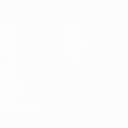
UEFA Women's EURO
Partite
Giochi
Gironi
Biglietti
UEFA.tv
Guida Evento
Stat.
Storia
Squadre
Dettagli
Notizie
Negozio
VISITA
ANCHE
UEFA.com
Fondazione
UEFA
Negozio
CAMBIA LINGUA
Italiano
English
Français
Deutsch
Русский
Español
Italiano
Português