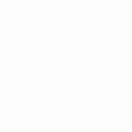
UEFA Women's EURO
Partite
Giochi
Gironi
Biglietti
UEFA.tv
Guida Evento
Stat.
Storia
Squadre
Dettagli
Notizie
Negozio
VISITA
ANCHE
UEFA.com
Fondazione
UEFA
Negozio
CAMBIA LINGUA
Italiano
English
Français
Deutsch
Русский
Español
Italiano
Português