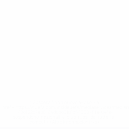
* Sospesa fino a nuovo avviso. <a
href='https://it.uefa.com/insideuefa/mediaservices/media
148df62d7eb6-64dbbd01b1cf-1000--fifa-uefa-
sospendono-nazionali-e-club-russi-da-tutte-le-
competi/'>Altre informazioni</a>