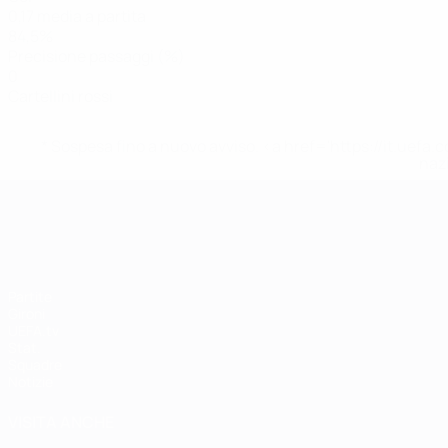
0,17 media a partita
84,5%
Precisione passaggi (%)
0
Cartellini rossi
* Sospesa fino a nuovo avviso. <a href='https://it.u
naz
UEFA Women's EURO
Partite
Gironi
UEFA.tv
Stat.
Squadre
Notizie
VISITA ANCHE