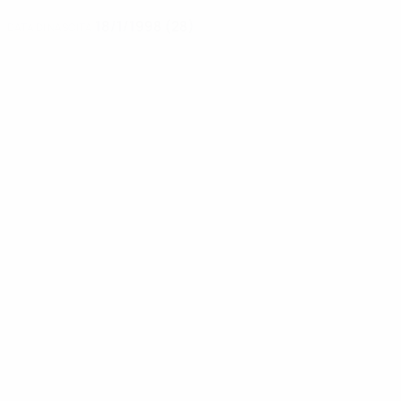
18/1/1998 (28)
DATA DI NASCITA
Storie
00:34