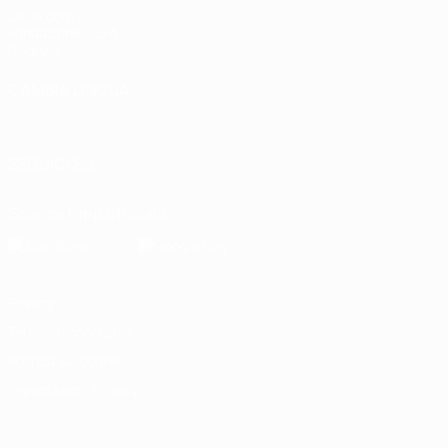
UEFA.com
Fondazione UEFA
Negozio
CAMBIA LINGUA
Italiano
English
Français
Deutsch
Русский
Español
Italiano
P
SEGUICI SU
Scarica l'app ufficiale
Privacy
Termini e condizioni
Politica sui cookie
Impostazioni Privacy