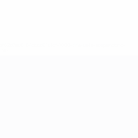
148df62d7eb6-64dbbd01b1cf-1000--fifa-uefa-sospendono-
</a>