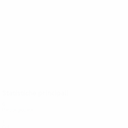
27/07/2025
Giocatrice del Torneo: Aitana Bonmatí
Statistiche principali
6
Partite giocate
1
Gol