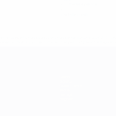
0,17 media a partita
0
Cartellini gialli
efa.com/insideuefa/mediaservices/mediareleases/news/0272-
ionali-e-club-russi-da-tutte-le-competi/'>Altre informazioni
Giochi
Biglietti
Guida Evento
Storia
Dettagli
Negozio