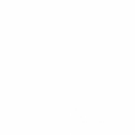
21/07/2025
Bonmatí sempre più i
474
Minuti giocati
79 media a partita
1
Assist